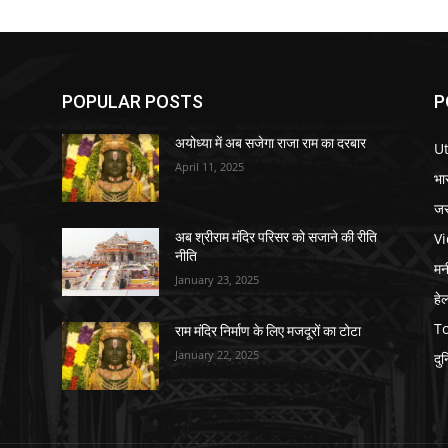
POPULAR POSTS
P
अयोध्या में अब सजेगा राजा राम का दरबार
U
April 11, 2025
भा
जर
V
अब श्रीराम मंदिर परिसर को सजाने की रीति
नीति
मनी
January 23, 2025
हे
T
राम मंदिर निर्माण के लिए मजदूरों का टोटा
January 22, 2025
दु