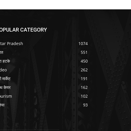
OPULAR CATEGORY
ttar Pradesh
1074
रत
551
ा हटके
450
ideo
262
 मार्केट
191
ल्थ केयर
162
ourism
102
निया
93