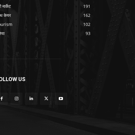
 मार्केट
191
ल्थ केयर
162
ourism
102
निया
93
OLLOW US