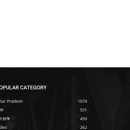
OPULAR CATEGORY
ttar Pradesh
1074
रत
551
ा हटके
450
ideo
262