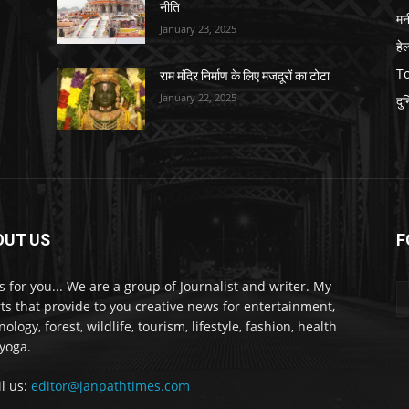
नीति
मनी
January 23, 2025
हे
T
राम मंदिर निर्माण के लिए मजदूरों का टोटा
January 22, 2025
दु
OUT US
F
 for you... We are a group of Journalist and writer. My
rts that provide to you creative news for entertainment,
ology, forest, wildlife, tourism, lifestyle, fashion, health
yoga.
l us:
editor@janpathtimes.com