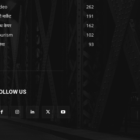
ideo
262
 मार्केट
191
ल्थ केयर
162
ourism
102
निया
93
OLLOW US