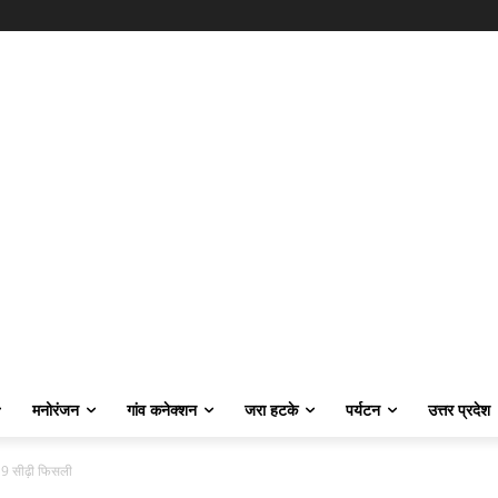
मनोरंजन
गांव कनेक्शन
जरा हटके
पर्यटन
उत्तर प्रदेश
 9 सीढ़ी फिसली