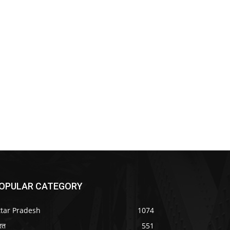
OPULAR CATEGORY
ttar Pradesh
1074
रत
551