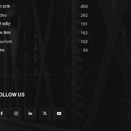
ा हटके
450
ideo
262
 मार्केट
191
ल्थ केयर
162
ourism
102
निया
93
OLLOW US