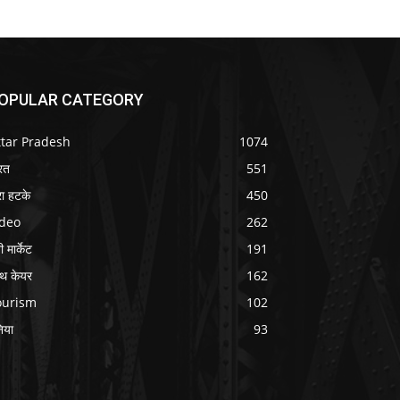
OPULAR CATEGORY
ttar Pradesh
1074
रत
551
ा हटके
450
ideo
262
 मार्केट
191
ल्थ केयर
162
ourism
102
निया
93