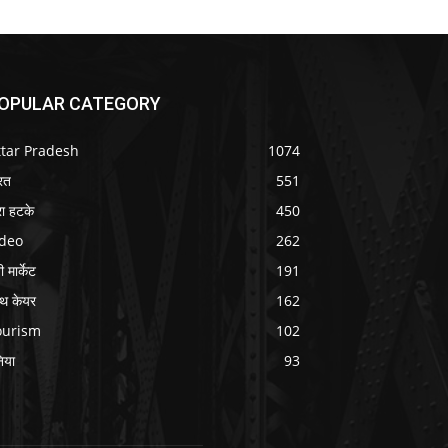
OPULAR CATEGORY
ttar Pradesh
1074
रत
551
ा हटके
450
ideo
262
 मार्केट
191
ल्थ केयर
162
ourism
102
निया
93