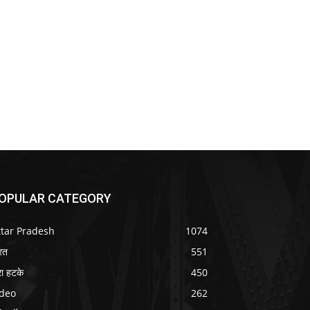
OPULAR CATEGORY
ttar Pradesh
1074
रत
551
ा हटके
450
ideo
262