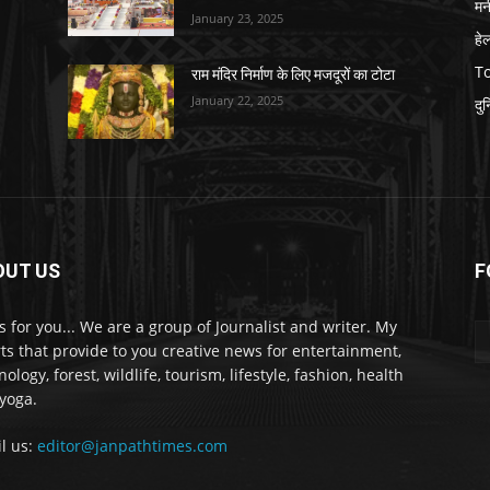
मनी
January 23, 2025
हे
T
राम मंदिर निर्माण के लिए मजदूरों का टोटा
January 22, 2025
दु
OUT US
F
 for you... We are a group of Journalist and writer. My
rts that provide to you creative news for entertainment,
ology, forest, wildlife, tourism, lifestyle, fashion, health
yoga.
l us:
editor@janpathtimes.com