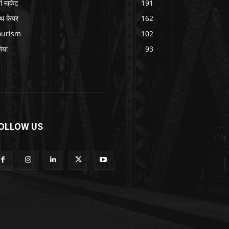
 मार्केट
191
ल्थ केयर
162
ourism
102
निया
93
OLLOW US