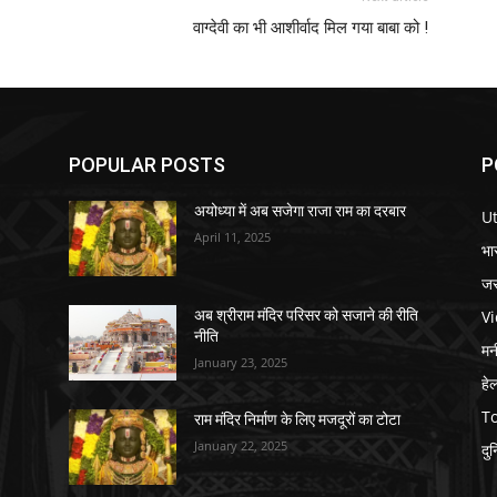
वाग्देवी का भी आशीर्वाद मिल गया बाबा को !
POPULAR POSTS
P
अयोध्या में अब सजेगा राजा राम का दरबार
U
April 11, 2025
भा
जर
V
अब श्रीराम मंदिर परिसर को सजाने की रीति
नीति
मनी
January 23, 2025
हे
T
राम मंदिर निर्माण के लिए मजदूरों का टोटा
January 22, 2025
दु