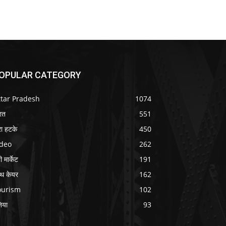
OPULAR CATEGORY
ttar Pradesh
1074
रत
551
ा हटके
450
ideo
262
 मार्केट
191
ल्थ केयर
162
ourism
102
निया
93